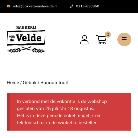
info@bakkerijvandevelde.nl
0115-630350
0
Home
/
Gebak
/ Banaan taart
In verband met de vakantie is de webshop
gesloten van 25 juli t/m 18 augustus.
Het is in deze periode enkel mogelijk om
telefonisch of in de winkel te bestellen.