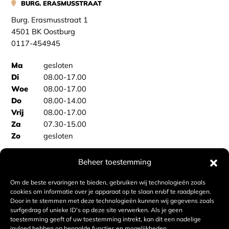
BURG. ERASMUSSTRAAT
Burg. Erasmusstraat 1
4501 BK Oostburg
0117-454945
Ma
gesloten
Di
08.00-17.00
Woe
08.00-17.00
Do
08.00-14.00
Vrij
08.00-17.00
Za
07.30-15.00
Zo
gesloten
Beheer toestemming
BAKKERSBUS
Vooraf bestellen Sas van Gent
Om de beste ervaringen te bieden, gebruiken wij technologieën zoals
Vooraf bestellen Philippine
cookies om informatie over je apparaat op te slaan en/of te raadplegen.
Door in te stemmen met deze technologieën kunnen wij gegevens zoals
surfgedrag of unieke ID's op deze site verwerken. Als je geen
BAKKERIJ VAN DE VELDE
toestemming geeft of uw toestemming intrekt, kan dit een nadelige
invloed hebben op bepaalde functies en mogelijkheden.