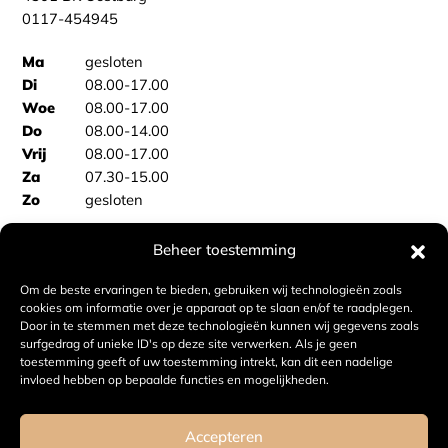
0117-454945
Ma
gesloten
Di
08.00-17.00
Woe
08.00-17.00
Do
08.00-14.00
Vrij
08.00-17.00
Za
07.30-15.00
Zo
gesloten
Beheer toestemming
BAKKERSBUS
Vooraf bestellen Sas van Gent
Om de beste ervaringen te bieden, gebruiken wij technologieën zoals
Vooraf bestellen Philippine
cookies om informatie over je apparaat op te slaan en/of te raadplegen.
Door in te stemmen met deze technologieën kunnen wij gegevens zoals
surfgedrag of unieke ID's op deze site verwerken. Als je geen
BAKKERIJ VAN DE VELDE
toestemming geeft of uw toestemming intrekt, kan dit een nadelige
invloed hebben op bepaalde functies en mogelijkheden.
info@bakkerijvandevelde.nl
Kvk: 59778849
Accepteren
Btw: NL853640877B01