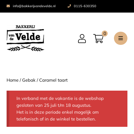
info@bakkerijvandevelde.nl
0115-630350
0
Home
/
Gebak
/ Caramel taart
In verband met de vakantie is de webshop
gesloten van 25 juli t/m 18 augustus.
Het is in deze periode enkel mogelijk om
telefonisch of in de winkel te bestellen.