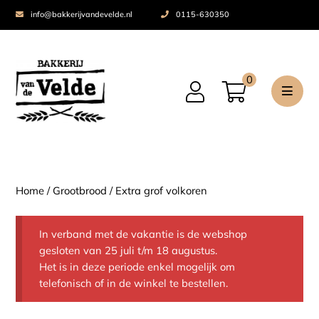
info@bakkerijvandevelde.nl
0115-630350
0
Home
/
Grootbrood
/ Extra grof volkoren
In verband met de vakantie is de webshop
gesloten van 25 juli t/m 18 augustus.
Het is in deze periode enkel mogelijk om
telefonisch of in de winkel te bestellen.