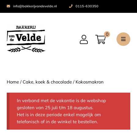
info@bakkerijvandevelde.nl
0115-630350
0
Home
/
Cake, koek & chocolade
/ Kokosmakron
In verband met de vakantie is de webshop
gesloten van 25 juli t/m 18 augustus.
Het is in deze periode enkel mogelijk om
telefonisch of in de winkel te bestellen.