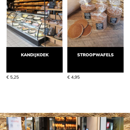
KANDIJKOEK
STROOPWAFELS
Momenteel niet leverbaar
Momenteel niet leverbaar
€
5,25
€
4,95