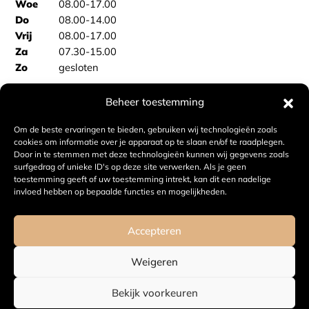
Woe
08.00-17.00
Do
08.00-14.00
Vrij
08.00-17.00
Za
07.30-15.00
Zo
gesloten
Beheer toestemming
BAKKERSBUS
Vooraf bestellen Sas van Gent
Om de beste ervaringen te bieden, gebruiken wij technologieën zoals
Vooraf bestellen Philippine
cookies om informatie over je apparaat op te slaan en/of te raadplegen.
Door in te stemmen met deze technologieën kunnen wij gegevens zoals
surfgedrag of unieke ID's op deze site verwerken. Als je geen
BAKKERIJ VAN DE VELDE
toestemming geeft of uw toestemming intrekt, kan dit een nadelige
invloed hebben op bepaalde functies en mogelijkheden.
info@bakkerijvandevelde.nl
Kvk: 59778849
Accepteren
Btw: NL853640877B01
Weigeren
© 2026 Bakkerij van de Velde
/
Privacy verklaring
/
Cookie
Bekijk voorkeuren
verklaring
/
Realisatie:
Searacon