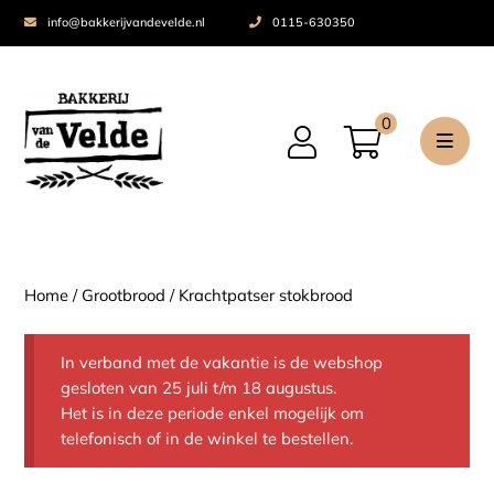
info@bakkerijvandevelde.nl
0115-630350
0
Home
/
Grootbrood
/ Krachtpatser stokbrood
In verband met de vakantie is de webshop
gesloten van 25 juli t/m 18 augustus.
Het is in deze periode enkel mogelijk om
telefonisch of in de winkel te bestellen.