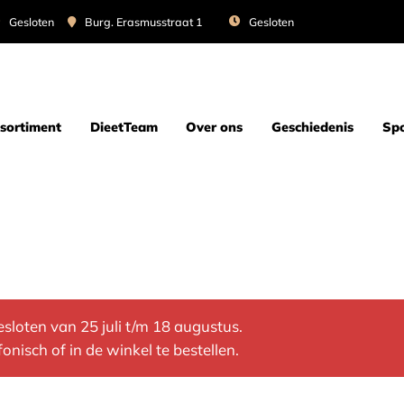
Gesloten
Burg. Erasmusstraat 1
Gesloten
sortiment
DieetTeam
Over ons
Geschiedenis
Spo
sloten van 25 juli t/m 18 augustus.
onisch of in de winkel te bestellen.