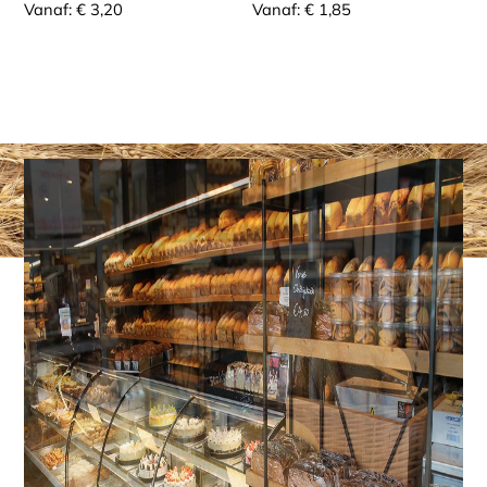
Vanaf:
€
3,20
Vanaf:
€
1,85