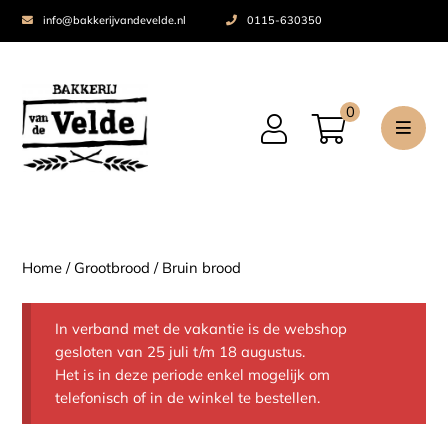
info@bakkerijvandevelde.nl
0115-630350
0
Home
/
Grootbrood
/ Bruin brood
In verband met de vakantie is de webshop
gesloten van 25 juli t/m 18 augustus.
Het is in deze periode enkel mogelijk om
telefonisch of in de winkel te bestellen.