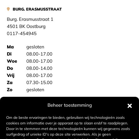
BURG. ERASMUSSTRAAT
Burg. Erasmusstraat 1
4501 BK Oostburg
0117-454945
Ma
gesloten
Di
08.00-17.00
Woe
08.00-17.00
Do
08.00-14.00
Vrij
08.00-17.00
Za
07.30-15.00
Zo
gesloten
Beheer toestemming
BAKKERSBUS
Vooraf bestellen Sas van Gent
Om de beste ervaringen te bieden, gebruiken wij technologieën zoals
Vooraf bestellen Philippine
cookies om informatie over je apparaat op te slaan en/of te raadplegen.
Door in te stemmen met deze technologieën kunnen wij gegevens zoals
surfgedrag of unieke ID's op deze site verwerken. Als je geen
BAKKERIJ VAN DE VELDE